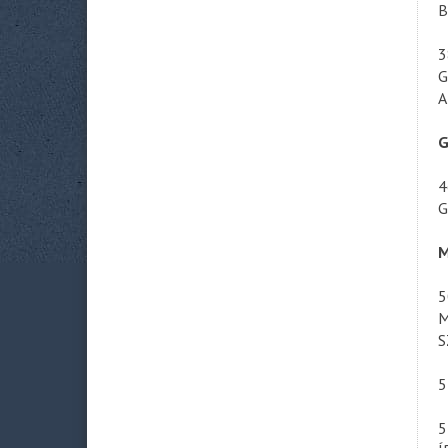
B
3
G
A
G
4
G
M
5
M
S
5
5