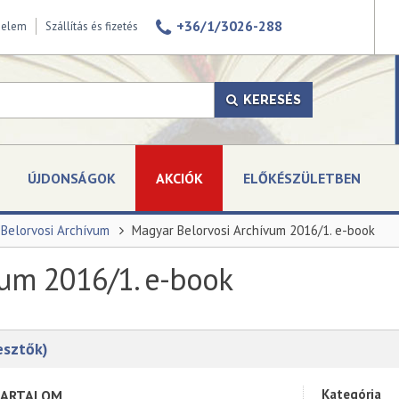
+36/1/3026-288
delem
Szállítás és fizetés
KERESÉS
ÚJDONSÁGOK
AKCIÓK
ELŐKÉSZÜLETBEN
Belorvosi Archívum
Magyar Belorvosi Archívum 2016/1. e-book
vum 2016/1. e-book
esztők)
Kategória
ARTALOM