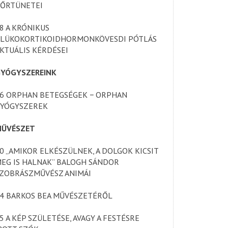
ŐRTÜNETEI
8 A KRÓNIKUS
LÜKOKORTIKOIDHORMONKÖVESDI PÓTLÁS
KTUÁLIS KÉRDÉSEI
YÓGYSZEREINK
6 ORPHAN BETEGSÉGEK − ORPHAN
YÓGYSZEREK
ŰVÉSZET
0 „AMIKOR ELKÉSZÜLNEK, A DOLGOK KICSIT
EG IS HALNAK” BALOGH SÁNDOR
ZOBRÁSZMŰVÉSZ ANIMÁI
4 BARKOS BEA MŰVÉSZETÉRŐL
5 A KÉP SZÜLETÉSE, AVAGY A FESTÉSRE