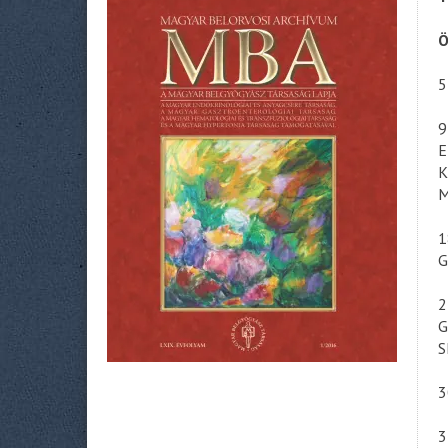
Ö
5
9
E
K
M
1
G
2
G
S
3
3