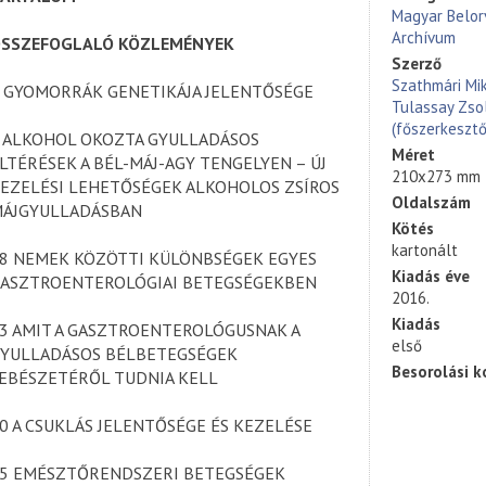
Magyar Belor
Archívum
SSZEFOGLALÓ KÖZLEMÉNYEK
Szerző
Szathmári Mik
 GYOMORRÁK GENETIKÁJA JELENTŐSÉGE
Tulassay Zso
(főszerkesztő
 ALKOHOL OKOZTA GYULLADÁSOS
Méret
LTÉRÉSEK A BÉL-MÁJ-AGY TENGELYEN – ÚJ
210x273 mm
EZELÉSI LEHETŐSÉGEK ALKOHOLOS ZSÍROS
Oldalszám
ÁJGYULLADÁSBAN
Kötés
kartonált
8 NEMEK KÖZÖTTI KÜLÖNBSÉGEK EGYES
Kiadás éve
ASZTROENTEROLÓGIAI BETEGSÉGEKBEN
2016.
Kiadás
3 AMIT A GASZTROENTEROLÓGUSNAK A
első
YULLADÁSOS BÉLBETEGSÉGEK
Besorolási k
EBÉSZETÉRŐL TUDNIA KELL
0 A CSUKLÁS JELENTŐSÉGE ÉS KEZELÉSE
5 EMÉSZTŐRENDSZERI BETEGSÉGEK