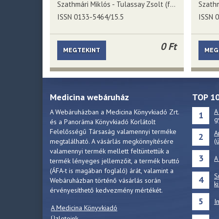
Szathmári Miklós - Tulassay Zsolt (főszerkesztők)
ISSN 0133-5464/15.5
ISSN 
0 Ft
MEGTEKINT
MEG
Medicina webáruház
TOP 1
A
A Webáruházban a Medicina Könyvkiadó Zrt.
1
g
és a Panoráma Könyvkiadó Korlátolt
Felelősségű Társaság valamennyi terméke
A
2
(
megtalálható. A vásárlás megkönnyítésére
valamennyi termék mellett feltüntettük a
3
A
termék lényeges jellemzőit, a termék bruttó
(ÁFA-t is magában foglaló) árát, valamint a
S
4
Webáruházban történő vásárlás során
k
érvényesíthető kedvezmény mértékét.
5
I
A Medicina Könyvkiadó
Üzleteink