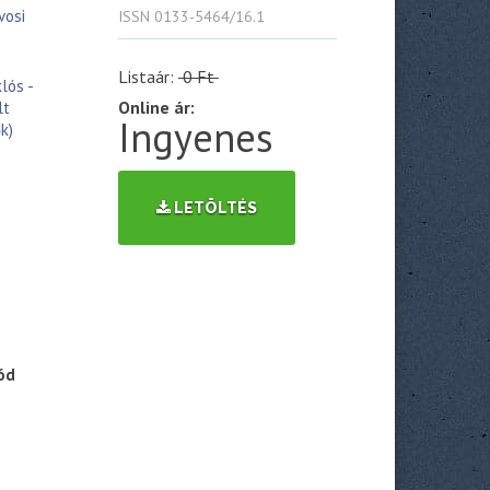
vosi
ISSN 0133-5464/16.1
Listaár:
0 Ft
lós -
Online ár:
lt
Ingyenes
k)
LETÖLTÉS
ód