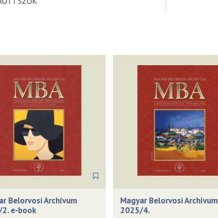
ROTT SZÓK
r Belorvosi Archívum
Magyar Belorvosi Archívum
2. e-book
2025/4.