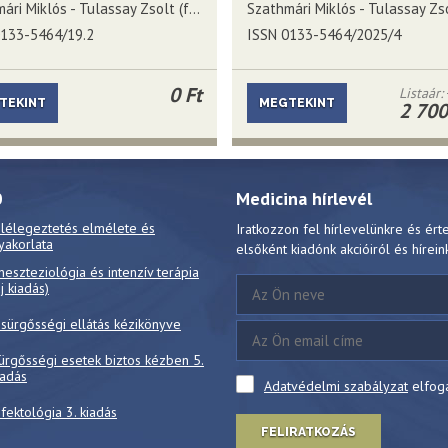
Szathmári Miklós - Tulassay Zsolt (főszerkesztők)
0133-5464/19.2
ISSN 0133-5464/2025/4
0 Ft
Listaár:
TEKINT
MEGTEKINT
2 700
0
Medicina hírlevél
 lélegeztetés elmélete és
Iratkozzon fel hírlevelünkre és ért
yakorlata
elsőként kiadónk akcióiról és hírein
neszteziológia és intenzív terápia
új kiadás)
 sürgősségi ellátás kézikönyve
ürgősségi esetek biztos kézben 5.
iadás
Adatvédelmi szabályzat
elfog
nfektológia 3. kiadás
FELIRATKOZÁS