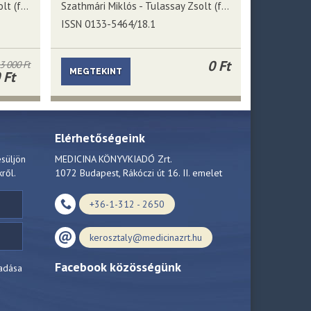
Szathmári Miklós - Tulassay Zsolt (főszerkesztők)
Szathmári Miklós - Tulassay Zsolt (főszerkesztők)
ISSN 0133-5464/18.1
0 Ft
3 000 Ft
MEGTEKINT
 Ft
Elérhetőségeink
esüljön
MEDICINA KÖNYVKIADÓ Zrt.
kről.
1072 Budapest, Rákóczi út 16. II. emelet
+36-1-312 - 2650
kerosztaly@medicinazrt.hu
Facebook közösségünk
adása