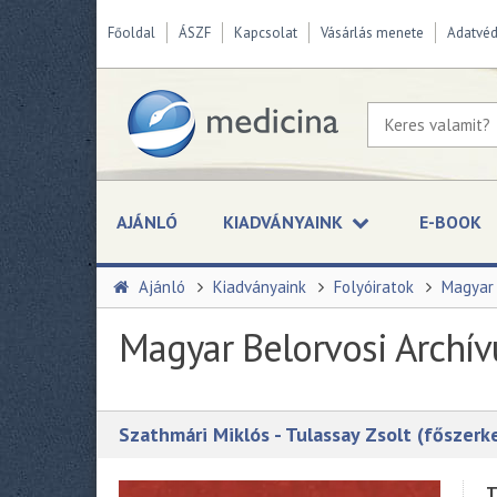
Főoldal
ÁSZF
Kapcsolat
Vásárlás menete
Adatvé
AJÁNLÓ
KIADVÁNYAINK
E-BOOK
Ajánló
Kiadványaink
Folyóiratok
Magyar 
Magyar Belorvosi Archí
Szathmári Miklós - Tulassay Zsolt (főszerk
T