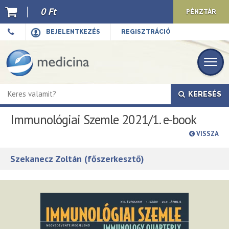
0 Ft
PÉNZTÁR
Ajánló
BEJELENTKEZÉS
REGISZTRÁCIÓ
Kiadványaink
E-book
KERESÉS
Újdonságok
Immunológiai Szemle 2021/1. e-book
Akciók
VISSZA
Előkészületben
Szekanecz Zoltán (főszerkesztő)
Hírek
Top 10
Cégünkről