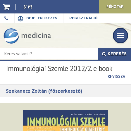
0 Ft
PÉNZTÁR
Ajánló
BEJELENTKEZÉS
REGISZTRÁCIÓ
Kiadványaink
E-book
KERESÉS
Újdonságok
Immunológiai Szemle 2012/2. e-book
Akciók
VISSZA
Előkészületben
Szekanecz Zoltán (főszerkesztő)
Hírek
Top 10
Cégünkről