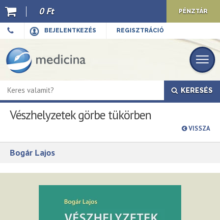
0 Ft
PÉNZTÁR
Ajánló
BEJELENTKEZÉS
REGISZTRÁCIÓ
Kiadványaink
E-book
KERESÉS
Újdonságok
Vészhelyzetek görbe tükörben
Akciók
VISSZA
Előkészületben
Bogár Lajos
Hírek
Top 10
Cégünkről