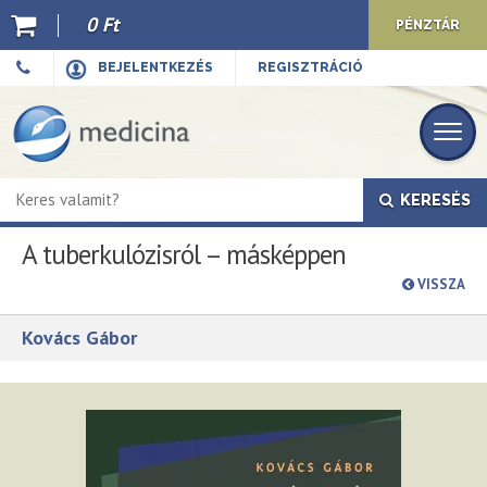
0 Ft
PÉNZTÁR
Ajánló
BEJELENTKEZÉS
REGISZTRÁCIÓ
Kiadványaink
E-book
KERESÉS
Újdonságok
A tuberkulózisról – másképpen
Akciók
VISSZA
Előkészületben
Kovács Gábor
Hírek
Top 10
Cégünkről