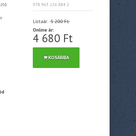
sztő
978 963 226 884 2
er
Listaár:
5 200 Ft
Online ár:
4 680 Ft
KOSÁRBA
ód