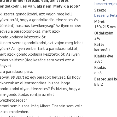
étféle ember létezik: van, aki szeret
Ismeretterje
ondolkodni, és van, aki nem. Melyik a jobb?
Szerző
ki szeret gondolkodni, azt vajon meg kell
Dezsényi Pét
yőzni arról, hogy a gondolkodás élvezetes és
Méret
időnként) hasznos tevékenység? Az ilyen ember
130x215 mm
edveli a paradoxonokat, mert azok
Oldalszám
ondolkodásra késztetik őt.
248
ki nem szeret gondolkodni, azt vajon meg lehet
Kötés
yőzni? Az ilyen ember tart a paradoxonoktól,
kartonált
ert azok gondolkodásra késztetik őt. Az ilyen
Kiadás éve
mber valószínűleg kezébe sem veszi ezt a
2023.
önyvet.
Kiadás
z a paradoxonpara.
első
zóval
ab start
ez egy paradox helyzet. És hogy
Besorolási k
okozzuk az ellentmondást: biztos, hogy
B BIZ
ondolkodni olyan élvezetes? És biztos, hogy a
em-gondolkodás rontja az élet
lvezhetőségét?
emmi sem biztos. Még Albert Einstein sem volt
iztos mindenben.