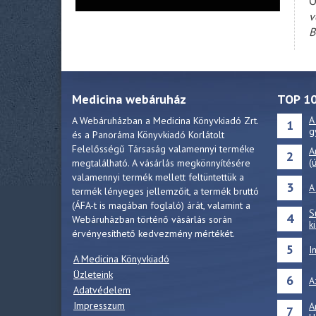
Ő
v
B
Medicina webáruház
TOP 1
A
A Webáruházban a Medicina Könyvkiadó Zrt.
1
g
és a Panoráma Könyvkiadó Korlátolt
Felelősségű Társaság valamennyi terméke
A
2
(
megtalálható. A vásárlás megkönnyítésére
valamennyi termék mellett feltüntettük a
3
A
termék lényeges jellemzőit, a termék bruttó
(ÁFA-t is magában foglaló) árát, valamint a
S
4
Webáruházban történő vásárlás során
k
érvényesíthető kedvezmény mértékét.
5
I
A Medicina Könyvkiadó
Üzleteink
6
A
Adatvédelem
Impresszum
A
7