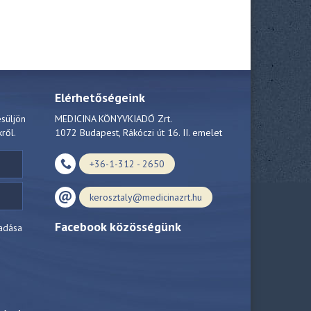
Elérhetőségeink
esüljön
MEDICINA KÖNYVKIADÓ Zrt.
kről.
1072 Budapest, Rákóczi út 16. II. emelet
+36-1-312 - 2650
kerosztaly@medicinazrt.hu
Facebook közösségünk
adása