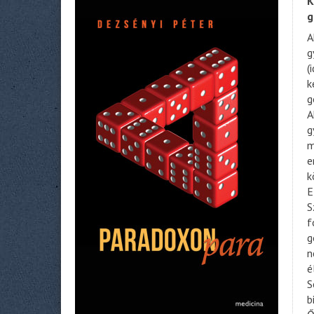
K
g
A
g
(
k
g
A
g
m
e
k
E
S
f
g
n
é
S
b