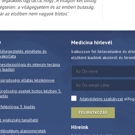
 legalábbis úgy látta, hogy „
A világon két dolog
égtelen: a világegyetem és az emberi butaság.
ár az elsőben nem vagyok biztos
.”
0
Medicina hírlevél
 lélegeztetés elmélete és
Iratkozzon fel hírlevelünkre és ért
yakorlata
elsőként kiadónk akcióiról és hírein
neszteziológia és intenzív terápia
új kiadás)
 sürgősségi ellátás kézikönyve
ürgősségi esetek biztos kézben 5.
iadás
Adatvédelmi szabályzat
elfog
nfektológia 3. kiadás
FELIRATKOZÁS
z egészség tanulható
Híreink
ntibiotikum-alapismeretek